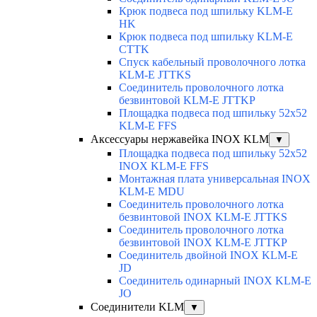
Крюк подвеса под шпильку KLM-E
HK
Крюк подвеса под шпильку KLM-E
CTTK
Спуск кабельный проволочного лотка
KLM-E JTTKS
Соединитель проволочного лотка
безвинтовой KLM-E JTTKP
Площадка подвеса под шпильку 52x52
KLM-E FFS
Аксессуары нержавейка INOX KLM
▼
Площадка подвеса под шпильку 52x52
INOX KLM-E FFS
Монтажная плата универсальная INOX
KLM-E MDU
Соединитель проволочного лотка
безвинтовой INOX KLM-E JTTKS
Соединитель проволочного лотка
безвинтовой INOX KLM-E JTTKP
Соединитель двойной INOX KLM-E
JD
Соединитель одинарный INOX KLM-E
JO
Соединители KLM
▼