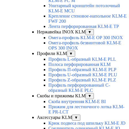
KLM-E FC M
Унитарный кронштейн потолочный
KLM-E MCU
Крепление стеновое-напольное KLM-E
FWF 200
Лента перфорированная KLM-E TP
Нержавейка INOX KLM
▼
Омега-профиль KLM-E OP 300 INOX
Омега-профиль безвинтовой KLM-E
OPS 300 INOX
Профили KLM
▼
Профиль L-образный KLM-E PLL
Полоса перфорированная KLM
Профиль П-образный KLM-E PLP
Профиль U-образный KLM-E PLU
Профиль Z-образный KLM-E PLZ
Профиль перфорированный C-
образный KLM-E PLC
Скобы и прижимы KLM
▼
Скоба внутренняя KLM-E BI
Прижим для лестничного лотка KLM-
E PR-LCT
Аксессуары KLM
▼
Крюк подвеса под шпильку KLM-E JD
Соединитель одинарный KLM-E JO