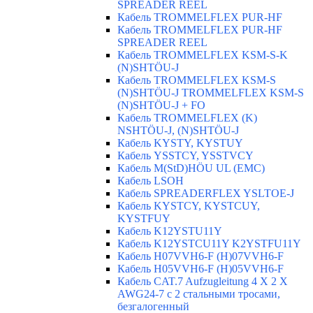
SPREADER REEL
Кабель TROMMELFLEX PUR-HF
Кабель TROMMELFLEX PUR-HF
SPREADER REEL
Кабель TROMMELFLEX KSM-S-K
(N)SHTÖU-J
Кабель TROMMELFLEX KSM-S
(N)SHTÖU-J TROMMELFLEX KSM-S
(N)SHTÖU-J + FO
Кабель TROMMELFLEX (K)
NSHTÖU-J, (N)SHTÖU-J
Кабель KYSTY, KYSTUY
Кабель YSSTCY, YSSTVCY
Кабель M(StD)HÖU UL (EMС)
Кабель LSOH
Кабель SPREADERFLEX YSLTOE-J
Кабель KYSTCY, KYSTCUY,
KYSTFUY
Кабель K12YSTU11Y
Кабель K12YSTCU11Y K2YSTFU11Y
Кабель H07VVH6-F (H)07VVH6-F
Кабель H05VVH6-F (H)05VVH6-F
Кабель CAT.7 Aufzugleitung 4 X 2 X
AWG24-7 c 2 стальными тросами,
безгалогенный