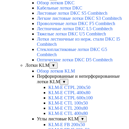
Обзор лотков DKC
Кабельные лотки DKC
Листовые лотки DKC S5 Combitech
Легкие листовые лотки DKC S3 Combitech
Проволочные лотки DKC F5 Combitech
Лестничные лотки DKC L5 Combitech
Тяжелые лотки DKC U5 Combitech
Лотки лестничные из нерж. стали DKC I5
Combitech
Стеклопластиковые лотки DKC G5
Combitech
Оптические лотки DKC D5 Combitech
Лотки KLM
▼
Обзор лотков KLM
Перфорированные и неперфорированные
лотки KLM
▼
KLM-E CTPL 200x50
KLM-E CTPL 400x80
KLM-E CTPL 600x100
KLM-E CTL 100x50
KLM-E CTL 200x80
KLM-E CTL 400x80
Углы листовые KLM
▼
KLM-E FB 200x50