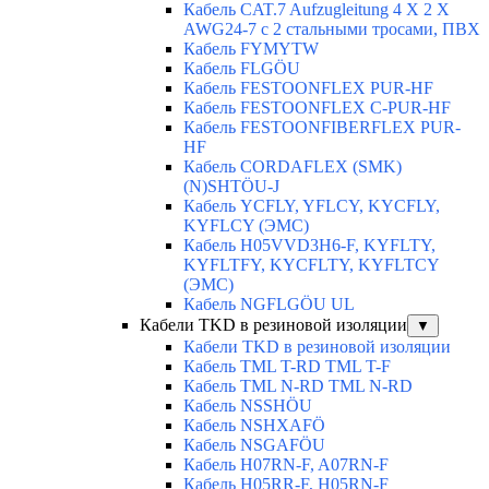
Кабель CAT.7 Aufzugleitung 4 X 2 X
AWG24-7 c 2 стальными тросами, ПВХ
Кабель FYMYTW
Кабель FLGÖU
Кабель FESTOONFLEX PUR-HF
Кабель FESTOONFLEX C-PUR-HF
Кабель FESTOONFIBERFLEX PUR-
HF
Кабель CORDAFLEX (SMK)
(N)SHTÖU-J
Кабель YCFLY, YFLCY, KYCFLY,
KYFLCY (ЭМС)
Кабель H05VVD3H6-F, KYFLTY,
KYFLTFY, KYCFLTY, KYFLTCY
(ЭMС)
Кабель NGFLGÖU UL
Кабели TKD в резиновой изоляции
▼
Кабели TKD в резиновой изоляции
Кабель TML T-RD TML T-F
Кабель TML N-RD TML N-RD
Кабель NSSHÖU
Кабель NSHXAFÖ
Кабель NSGAFÖU
Кабель H07RN-F, A07RN-F
Кабель H05RR-F, H05RN-F