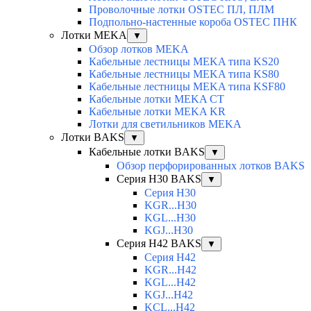
Проволочные лотки OSTEC ПЛ, ПЛМ
Подпольно-настенные короба OSTEC ПНК
Лотки MEKA
▼
Обзор лотков MEKA
Кабельные лестницы MEKA типа KS20
Кабельные лестницы MEKA типа KS80
Кабельные лестницы MEKA типа KSF80
Кабельные лотки MEKA CT
Кабельные лотки MEKA KR
Лотки для светильников MEKA
Лотки BAKS
▼
Кабельные лотки BAKS
▼
Обзор перфорированных лотков BAKS
Серия H30 BAKS
▼
Серия H30
KGR...H30
KGL...H30
KGJ...H30
Серия H42 BAKS
▼
Серия H42
KGR...H42
KGL...H42
KGJ...H42
KCL...H42