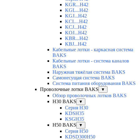
KGR...H42
KGL...H42
KGJ...H42
KCL...H42
KCJ...H42
KOJ...H42
KBR...H42
KBJ...H42
Кабельные лотки - каркасная система
BAKS
Кабельные лотки - система каналов
BAKS
Наружная тяжёлая система BAKS
Самонесущая система BAKS
Система питания оборудования BAKS
Проволочные лотки BAKS
▼
Обзор проволочных лотков BAKS
H30 BAKS
▼
Серия H30
KDSH35
KSGH35
H50 BAKS
▼
Серия H50
KDSD300H50