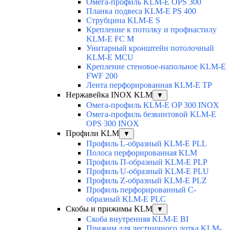
Омега-профиль KLM-E OPS 300
Планка подвеса KLM-E PS 400
Струбцина KLM-E S
Крепление к потолку и профнастилу
KLM-E FC M
Унитарный кронштейн потолочный
KLM-E MCU
Крепление стеновое-напольное KLM-E
FWF 200
Лента перфорированная KLM-E TP
Нержавейка INOX KLM
▼
Омега-профиль KLM-E OP 300 INOX
Омега-профиль безвинтовой KLM-E
OPS 300 INOX
Профили KLM
▼
Профиль L-образный KLM-E PLL
Полоса перфорированная KLM
Профиль П-образный KLM-E PLP
Профиль U-образный KLM-E PLU
Профиль Z-образный KLM-E PLZ
Профиль перфорированный C-
образный KLM-E PLC
Скобы и прижимы KLM
▼
Скоба внутренняя KLM-E BI
Прижим для лестничного лотка KLM-