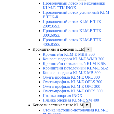
Проволочный лоток из нержавейки
KLM-E TTK INOX
Проволочный лоток усиленный KLM-
E TTK-R
Проволочный лоток KLM-E TTK
200x35SZ
Проволочный лоток KLM-E TTK
300x60SZ
Проволочный лоток KLM-E TTK
400x85SZ
Кронштейны и консоли KLM
▼
Кронштейн KLM-E MBH 300
Консоль подвеса KLM-E WMB 200
Кронштейн потолочный KLM-E SB
Кронштейн потолочный KLM-E SBZ
Консоль подвеса KLM-E MB 300
Омега-профиль KLM-E OPL 300
Омега-профиль KLM-E OPLS 300
Омега-профиль KLM-E OPC 300
Омега-профиль KLM-E OPCS 300
Планка опорная INOX
Планка опорная KLM-E SM 400
Консоли вертикальные KLM
▼
Стойка настенно-потолочная KLM-E