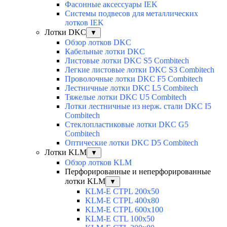
Фасонные аксессуары IEK
Системы подвесов для металлических
лотков IEK
Лотки DKC
▼
Обзор лотков DKC
Кабельные лотки DKC
Листовые лотки DKC S5 Combitech
Легкие листовые лотки DKC S3 Combitech
Проволочные лотки DKC F5 Combitech
Лестничные лотки DKC L5 Combitech
Тяжелые лотки DKC U5 Combitech
Лотки лестничные из нерж. стали DKC I5
Combitech
Стеклопластиковые лотки DKC G5
Combitech
Оптические лотки DKC D5 Combitech
Лотки KLM
▼
Обзор лотков KLM
Перфорированные и неперфорированные
лотки KLM
▼
KLM-E CTPL 200x50
KLM-E CTPL 400x80
KLM-E CTPL 600x100
KLM-E CTL 100x50