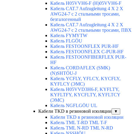
Кабель H05VVH6-F (H)05VVH6-F
Кабель CAT.7 Aufzugleitung 4 X 2 X
AWG24-7 c 2 стальными тросами,
безгалогенный
Кабель CAT.7 Aufzugleitung 4 X 2 X
AWG24-7 c 2 стальными тросами, ПВХ
Кабель FYMYTW
Кабель FLGÖU
Кабель FESTOONFLEX PUR-HF
Кабель FESTOONFLEX C-PUR-HF
Кабель FESTOONFIBERFLEX PUR-
HF
Кабель CORDAFLEX (SMK)
(N)SHTÖU-J
Кабель YCFLY, YFLCY, KYCFLY,
KYFLCY (ЭМС)
Кабель H05VVD3H6-F, KYFLTY,
KYFLTFY, KYCFLTY, KYFLTCY
(ЭMС)
Кабель NGFLGÖU UL
Кабели TKD в резиновой изоляции
▼
Кабели TKD в резиновой изоляции
Кабель TML T-RD TML T-F
Кабель TML N-RD TML N-RD
Кабель NSSHÖU