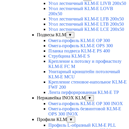
Угол лестничный KLM-E LIVB 200x50
Угол лестничный KLM-E LOVB
200x50
Угол лестничный KLM-E LFB 200x50
Угол лестничный KLM-E LTB 200x50
Угол лестничный KLM-E LCE 200x50
Подвесы KLM
▼
Омега-профиль KLM-E OP 300
Омега-профиль KLM-E OPS 300
Планка подвеса KLM-E PS 400
Струбцина KLM-E S
Крепление к потолку и профнастилу
KLM-E FC M
Унитарный кронштейн потолочный
KLM-E MCU
Крепление стеновое-напольное KLM-E
FWF 200
Лента перфорированная KLM-E TP
Нержавейка INOX KLM
▼
Омега-профиль KLM-E OP 300 INOX
Омега-профиль безвинтовой KLM-E
OPS 300 INOX
Профили KLM
▼
Профиль L-образный KLM-E PLL