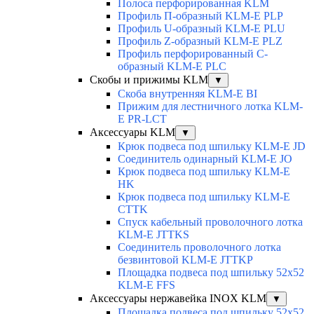
Полоса перфорированная KLM
Профиль П-образный KLM-E PLP
Профиль U-образный KLM-E PLU
Профиль Z-образный KLM-E PLZ
Профиль перфорированный C-
образный KLM-E PLC
Скобы и прижимы KLM
▼
Скоба внутренняя KLM-E BI
Прижим для лестничного лотка KLM-
E PR-LCT
Аксессуары KLM
▼
Крюк подвеса под шпильку KLM-E JD
Соединитель одинарный KLM-E JO
Крюк подвеса под шпильку KLM-E
HK
Крюк подвеса под шпильку KLM-E
CTTK
Спуск кабельный проволочного лотка
KLM-E JTTKS
Соединитель проволочного лотка
безвинтовой KLM-E JTTKP
Площадка подвеса под шпильку 52x52
KLM-E FFS
Аксессуары нержавейка INOX KLM
▼
Площадка подвеса под шпильку 52x52