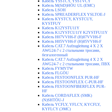
Кабель YSSTCY, YSSTVCY
Кабель M(StD)HÖU UL (EMС)
Кабель LSOH
Кабель SPREADERFLEX YSLTOE-J
Кабель KYSTCY, KYSTCUY,
KYSTFUY
Кабель K12YSTU11Y
Кабель K12YSTCU11Y K2YSTFU11Y
Кабель H07VVH6-F (H)07VVH6-F
Кабель H05VVH6-F (H)05VVH6-F
Кабель CAT.7 Aufzugleitung 4 X 2 X
AWG24-7 c 2 стальными тросами,
безгалогенный
Кабель CAT.7 Aufzugleitung 4 X 2 X
AWG24-7 c 2 стальными тросами, ПВХ
Кабель FYMYTW
Кабель FLGÖU
Кабель FESTOONFLEX PUR-HF
Кабель FESTOONFLEX C-PUR-HF
Кабель FESTOONFIBERFLEX PUR-
HF
Кабель CORDAFLEX (SMK)
(N)SHTÖU-J
Кабель YCFLY, YFLCY, KYCFLY,
KYFLCY (ЭМС)