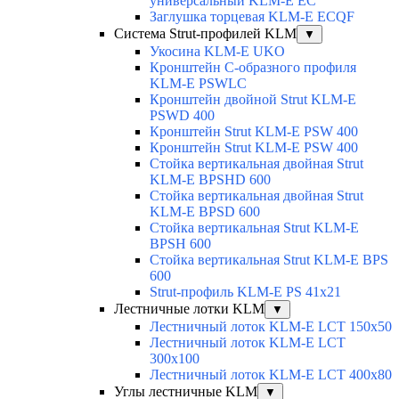
универсальный KLM-E EC
Заглушка торцевая KLM-E ECQF
Система Strut-профилей KLM
▼
Укосина KLM-E UKO
Кронштейн С-образного профиля
KLM-E PSWLC
Кронштейн двойной Strut KLM-E
PSWD 400
Кронштейн Strut KLM-E PSW 400
Кронштейн Strut KLM-E PSW 400
Стойка вертикальная двойная Strut
KLM-E BPSHD 600
Стойка вертикальная двойная Strut
KLM-E BPSD 600
Стойка вертикальная Strut KLM-E
BPSH 600
Стойка вертикальная Strut KLM-E BPS
600
Strut-профиль KLM-E PS 41x21
Лестничные лотки KLM
▼
Лестничный лоток KLM-E LCT 150x50
Лестничный лоток KLM-E LCT
300x100
Лестничный лоток KLM-E LCT 400x80
Углы лестничные KLM
▼