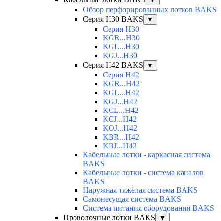
▼
Обзор перфорированных лотков BAKS
Серия H30 BAKS
▼
Серия H30
KGR...H30
KGL...H30
KGJ...H30
Серия H42 BAKS
▼
Серия H42
KGR...H42
KGL...H42
KGJ...H42
KCL...H42
KCJ...H42
KOJ...H42
KBR...H42
KBJ...H42
Кабельные лотки - каркасная система
BAKS
Кабельные лотки - система каналов
BAKS
Наружная тяжёлая система BAKS
Самонесущая система BAKS
Система питания оборудования BAKS
Проволочные лотки BAKS
▼