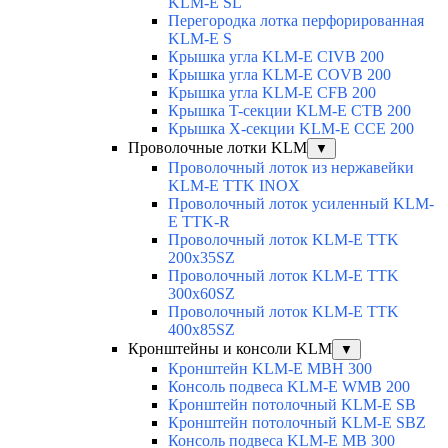
KLM-E SL
Перегородка лотка перфорированная
KLM-E S
Крышка угла KLM-E CIVB 200
Крышка угла KLM-E COVB 200
Крышка угла KLM-E CFB 200
Крышка T-секции KLM-E CTB 200
Крышка X-секции KLM-E CCE 200
Проволочные лотки KLM
▼
Проволочный лоток из нержавейки
KLM-E TTK INOX
Проволочный лоток усиленный KLM-
E TTK-R
Проволочный лоток KLM-E TTK
200x35SZ
Проволочный лоток KLM-E TTK
300x60SZ
Проволочный лоток KLM-E TTK
400x85SZ
Кронштейны и консоли KLM
▼
Кронштейн KLM-E MBH 300
Консоль подвеса KLM-E WMB 200
Кронштейн потолочный KLM-E SB
Кронштейн потолочный KLM-E SBZ
Консоль подвеса KLM-E MB 300