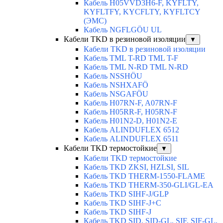
Кабель H05VVD3H6-F, KYFLTY,
KYFLTFY, KYCFLTY, KYFLTCY
(ЭMС)
Кабель NGFLGÖU UL
Кабели TKD в резиновой изоляции
▼
Кабели TKD в резиновой изоляции
Кабель TML T-RD TML T-F
Кабель TML N-RD TML N-RD
Кабель NSSHÖU
Кабель NSHXAFÖ
Кабель NSGAFÖU
Кабель H07RN-F, A07RN-F
Кабель H05RR-F, H05RN-F
Кабель H01N2-D, H01N2-E
Кабель ALINDUFLEX 6512
Кабель ALINDUFLEX 6511
Кабели TKD термостойкие
▼
Кабели TKD термостойкие
Кабель TKD ZKSI, HZLSI, SIL
Кабель TKD THERM-1550-FLAME
Кабель TKD THERM-350-GLI/GL-EA
Кабель TKD SIHF-J/GLP
Кабель TKD SIHF-J+C
Кабель TKD SIHF-J
Кабель TKD SID, SID-GL, SIF, SIF-GL,