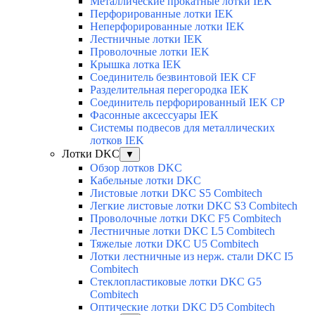
Металлические прокатные лотки IEK
Перфорированные лотки IEK
Неперфорированные лотки IEK
Лестничные лотки IEK
Проволочные лотки IEK
Крышка лотка IEK
Соединитель безвинтовой IEK CF
Разделительная перегородка IEK
Соединитель перфорированный IEK CP
Фасонные аксессуары IEK
Системы подвесов для металлических
лотков IEK
Лотки DKC
▼
Обзор лотков DKC
Кабельные лотки DKC
Листовые лотки DKC S5 Combitech
Легкие листовые лотки DKC S3 Combitech
Проволочные лотки DKC F5 Combitech
Лестничные лотки DKC L5 Combitech
Тяжелые лотки DKC U5 Combitech
Лотки лестничные из нерж. стали DKC I5
Combitech
Стеклопластиковые лотки DKC G5
Combitech
Оптические лотки DKC D5 Combitech