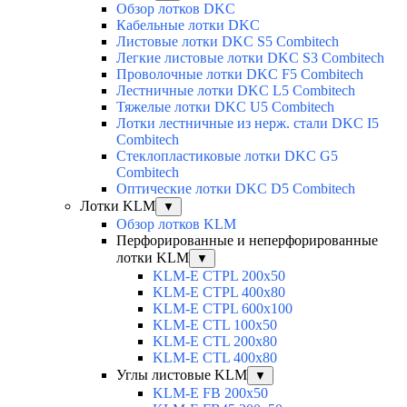
Обзор лотков DKC
Кабельные лотки DKC
Листовые лотки DKC S5 Combitech
Легкие листовые лотки DKC S3 Combitech
Проволочные лотки DKC F5 Combitech
Лестничные лотки DKC L5 Combitech
Тяжелые лотки DKC U5 Combitech
Лотки лестничные из нерж. стали DKC I5
Combitech
Стеклопластиковые лотки DKC G5
Combitech
Оптические лотки DKC D5 Combitech
Лотки KLM
▼
Обзор лотков KLM
Перфорированные и неперфорированные
лотки KLM
▼
KLM-E CTPL 200x50
KLM-E CTPL 400x80
KLM-E CTPL 600x100
KLM-E CTL 100x50
KLM-E CTL 200x80
KLM-E CTL 400x80
Углы листовые KLM
▼
KLM-E FB 200x50