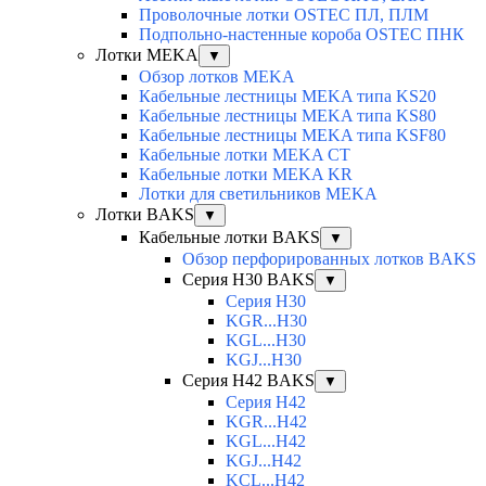
Проволочные лотки OSTEC ПЛ, ПЛМ
Подпольно-настенные короба OSTEC ПНК
Лотки MEKA
▼
Обзор лотков MEKA
Кабельные лестницы MEKA типа KS20
Кабельные лестницы MEKA типа KS80
Кабельные лестницы MEKA типа KSF80
Кабельные лотки MEKA CT
Кабельные лотки MEKA KR
Лотки для светильников MEKA
Лотки BAKS
▼
Кабельные лотки BAKS
▼
Обзор перфорированных лотков BAKS
Серия H30 BAKS
▼
Серия H30
KGR...H30
KGL...H30
KGJ...H30
Серия H42 BAKS
▼
Серия H42
KGR...H42
KGL...H42
KGJ...H42
KCL...H42