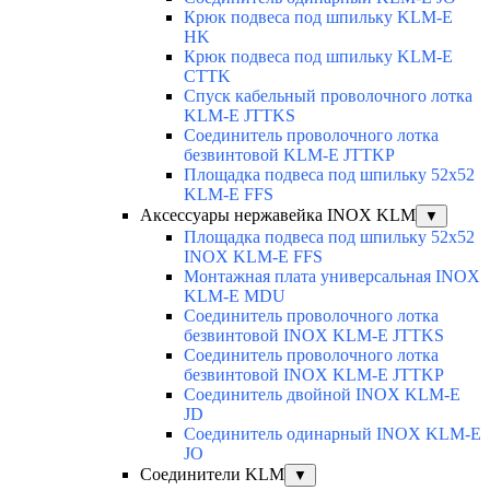
Крюк подвеса под шпильку KLM-E
HK
Крюк подвеса под шпильку KLM-E
CTTK
Спуск кабельный проволочного лотка
KLM-E JTTKS
Соединитель проволочного лотка
безвинтовой KLM-E JTTKP
Площадка подвеса под шпильку 52x52
KLM-E FFS
Аксессуары нержавейка INOX KLM
▼
Площадка подвеса под шпильку 52x52
INOX KLM-E FFS
Монтажная плата универсальная INOX
KLM-E MDU
Соединитель проволочного лотка
безвинтовой INOX KLM-E JTTKS
Соединитель проволочного лотка
безвинтовой INOX KLM-E JTTKP
Соединитель двойной INOX KLM-E
JD
Соединитель одинарный INOX KLM-E
JO
Соединители KLM
▼