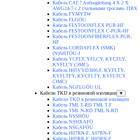
Кабель CAT.7 Aufzugleitung 4 X 2 X
AWG24-7 c 2 стальными тросами, ПВХ
Кабель FYMYTW
Кабель FLGÖU
Кабель FESTOONFLEX PUR-HF
Кабель FESTOONFLEX C-PUR-HF
Кабель FESTOONFIBERFLEX PUR-
HF
Кабель CORDAFLEX (SMK)
(N)SHTÖU-J
Кабель YCFLY, YFLCY, KYCFLY,
KYFLCY (ЭМС)
Кабель H05VVD3H6-F, KYFLTY,
KYFLTFY, KYCFLTY, KYFLTCY
(ЭMС)
Кабель NGFLGÖU UL
Кабели TKD в резиновой изоляции
▼
Кабели TKD в резиновой изоляции
Кабель TML T-RD TML T-F
Кабель TML N-RD TML N-RD
Кабель NSSHÖU
Кабель NSHXAFÖ
Кабель NSGAFÖU
Кабель H07RN-F, A07RN-F
Кабель H05RR-F, H05RN-F