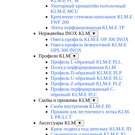
KLM-E FC M
Унитарный кронштейн потолочный
KLM-E MCU
Крепление стеновое-напольное KLM-E
FWF 200
Лента перфорированная KLM-E TP
Нержавейка INOX KLM
▼
Омега-профиль KLM-E OP 300 INOX
Омега-профиль безвинтовой KLM-E
OPS 300 INOX
Профили KLM
▼
Профиль L-образный KLM-E PLL
Полоса перфорированная KLM
Профиль П-образный KLM-E PLP
Профиль U-образный KLM-E PLU
Профиль Z-образный KLM-E PLZ
Профиль перфорированный C-
образный KLM-E PLC
Скобы и прижимы KLM
▼
Скоба внутренняя KLM-E BI
Прижим для лестничного лотка KLM-
E PR-LCT
Аксессуары KLM
▼
Крюк подвеса под шпильку KLM-E JD
Соединитель одинарный KLM-E JO