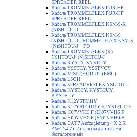
SPREADER REEL
Кабель TROMMELFLEX PUR-HF
Кабель TROMMELFLEX PUR-HF
SPREADER REEL
Кабель TROMMELFLEX KSM-S-K
(N)SHTÖU-J
Кабель TROMMELFLEX KSM-S
(N)SHTÖU-J TROMMELFLEX KSM-S
(N)SHTÖU-J + FO
Кабель TROMMELFLEX (K)
NSHTÖU-J, (N)SHTÖU-J
Кабель KYSTY, KYSTUY
Кабель YSSTCY, YSSTVCY
Кабель M(StD)HÖU UL (EMС)
Кабель LSOH
Кабель SPREADERFLEX YSLTOE-J
Кабель KYSTCY, KYSTCUY,
KYSTFUY
Кабель K12YSTU11Y
Кабель K12YSTCU11Y K2YSTFU11Y
Кабель H07VVH6-F (H)07VVH6-F
Кабель H05VVH6-F (H)05VVH6-F
Кабель CAT.7 Aufzugleitung 4 X 2 X
AWG24-7 c 2 стальными тросами,
безгалогенный