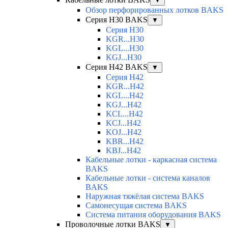
▼
Обзор перфорированных лотков BAKS
Серия H30 BAKS
▼
Серия H30
KGR...H30
KGL...H30
KGJ...H30
Серия H42 BAKS
▼
Серия H42
KGR...H42
KGL...H42
KGJ...H42
KCL...H42
KCJ...H42
KOJ...H42
KBR...H42
KBJ...H42
Кабельные лотки - каркасная система
BAKS
Кабельные лотки - система каналов
BAKS
Наружная тяжёлая система BAKS
Самонесущая система BAKS
Система питания оборудования BAKS
Проволочные лотки BAKS
▼