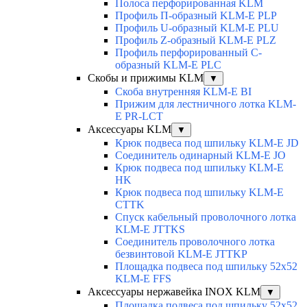
Полоса перфорированная KLM
Профиль П-образный KLM-E PLP
Профиль U-образный KLM-E PLU
Профиль Z-образный KLM-E PLZ
Профиль перфорированный C-
образный KLM-E PLC
Скобы и прижимы KLM
▼
Скоба внутренняя KLM-E BI
Прижим для лестничного лотка KLM-
E PR-LCT
Аксессуары KLM
▼
Крюк подвеса под шпильку KLM-E JD
Соединитель одинарный KLM-E JO
Крюк подвеса под шпильку KLM-E
HK
Крюк подвеса под шпильку KLM-E
CTTK
Спуск кабельный проволочного лотка
KLM-E JTTKS
Соединитель проволочного лотка
безвинтовой KLM-E JTTKP
Площадка подвеса под шпильку 52x52
KLM-E FFS
Аксессуары нержавейка INOX KLM
▼
Площадка подвеса под шпильку 52x52