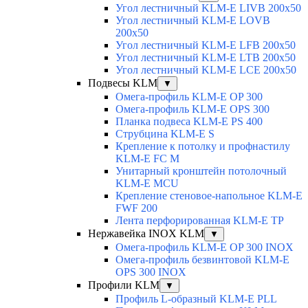
Угол лестничный KLM-E LIVB 200x50
Угол лестничный KLM-E LOVB
200x50
Угол лестничный KLM-E LFB 200x50
Угол лестничный KLM-E LTB 200x50
Угол лестничный KLM-E LCE 200x50
Подвесы KLM
▼
Омега-профиль KLM-E OP 300
Омега-профиль KLM-E OPS 300
Планка подвеса KLM-E PS 400
Струбцина KLM-E S
Крепление к потолку и профнастилу
KLM-E FC M
Унитарный кронштейн потолочный
KLM-E MCU
Крепление стеновое-напольное KLM-E
FWF 200
Лента перфорированная KLM-E TP
Нержавейка INOX KLM
▼
Омега-профиль KLM-E OP 300 INOX
Омега-профиль безвинтовой KLM-E
OPS 300 INOX
Профили KLM
▼
Профиль L-образный KLM-E PLL