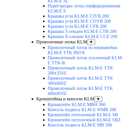
KLM-E SL
Перегородка лотка перфорированная
KLM-E S
Крышка угла KLM-E CIVB 200
Крышка угла KLM-E COVB 200
Крышка угла KLM-E CFB 200
Крышка T-секции KLM-E CTB 200
Крышка X-секции KLM-E CCE 200
Проволочные лотки KLM
▼
Проволочный лоток из нержавейки
KLM-E TTK INOX
Проволочный лоток усиленный KLM-
E TTK-R
Проволочный лоток KLM-E TTK
200x35SZ
Проволочный лоток KLM-E TTK
300x60SZ
Проволочный лоток KLM-E TTK
400x85SZ
Кронштейны и консоли KLM
▼
Кронштейн KLM-E MBH 300
Консоль подвеса KLM-E WMB 200
Кронштейн потолочный KLM-E SB
Кронштейн потолочный KLM-E SBZ
Консоль подвеса KLM-E MB 300