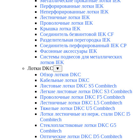
Металлические прокатные лотки IEK
Перфорированные лотки IEK
Неперфорированные лотки IEK
Лестничные лотки IEK
Проволочные лотки IEK
Крышка лотка IEK
Соединитель безвинтовой IEK CF
Разделительная перегородка IEK
Соединитель перфорированный IEK CP
Фасонные аксессуары IEK
Системы подвесов для металлических
лотков IEK
Лотки DKC
▼
Обзор лотков DKC
Кабельные лотки DKC
Листовые лотки DKC S5 Combitech
Легкие листовые лотки DKC S3 Combitech
Проволочные лотки DKC F5 Combitech
Лестничные лотки DKC L5 Combitech
Тяжелые лотки DKC U5 Combitech
Лотки лестничные из нерж. стали DKC I5
Combitech
Стеклопластиковые лотки DKC G5
Combitech
Оптические лотки DKC D5 Combitech