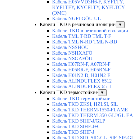
Кабель H05VVD3H6-F, KYFLTY,
KYFLTFY, KYCFLTY, KYFLTCY
(ЭMС)
Кабель NGFLGÖU UL
Кабели TKD в резиновой изоляции
▼
Кабели TKD в резиновой изоляции
Кабель TML T-RD TML T-F
Кабель TML N-RD TML N-RD
Кабель NSSHÖU
Кабель NSHXAFÖ
Кабель NSGAFÖU
Кабель H07RN-F, A07RN-F
Кабель H05RR-F, H05RN-F
Кабель H01N2-D, H01N2-E
Кабель ALINDUFLEX 6512
Кабель ALINDUFLEX 6511
Кабели TKD термостойкие
▼
Кабели TKD термостойкие
Кабель TKD ZKSI, HZLSI, SIL
Кабель TKD THERM-1550-FLAME
Кабель TKD THERM-350-GLI/GL-EA
Кабель TKD SIHF-J/GLP
Кабель TKD SIHF-J+C
Кабель TKD SIHF-J
Кабель TKD SID, SID-GL, SIF, SIF-GL,