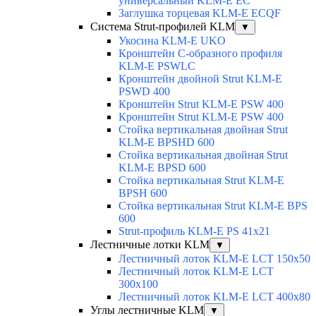
универсальный KLM-E EC
Заглушка торцевая KLM-E ECQF
Система Strut-профилей KLM
▼
Укосина KLM-E UKO
Кронштейн С-образного профиля
KLM-E PSWLC
Кронштейн двойной Strut KLM-E
PSWD 400
Кронштейн Strut KLM-E PSW 400
Кронштейн Strut KLM-E PSW 400
Стойка вертикальная двойная Strut
KLM-E BPSHD 600
Стойка вертикальная двойная Strut
KLM-E BPSD 600
Стойка вертикальная Strut KLM-E
BPSH 600
Стойка вертикальная Strut KLM-E BPS
600
Strut-профиль KLM-E PS 41x21
Лестничные лотки KLM
▼
Лестничный лоток KLM-E LCT 150x50
Лестничный лоток KLM-E LCT
300x100
Лестничный лоток KLM-E LCT 400x80
Углы лестничные KLM
▼