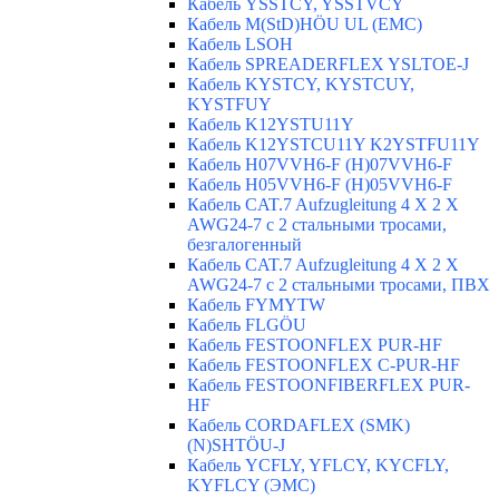
Кабель YSSTCY, YSSTVCY
Кабель M(StD)HÖU UL (EMС)
Кабель LSOH
Кабель SPREADERFLEX YSLTOE-J
Кабель KYSTCY, KYSTCUY,
KYSTFUY
Кабель K12YSTU11Y
Кабель K12YSTCU11Y K2YSTFU11Y
Кабель H07VVH6-F (H)07VVH6-F
Кабель H05VVH6-F (H)05VVH6-F
Кабель CAT.7 Aufzugleitung 4 X 2 X
AWG24-7 c 2 стальными тросами,
безгалогенный
Кабель CAT.7 Aufzugleitung 4 X 2 X
AWG24-7 c 2 стальными тросами, ПВХ
Кабель FYMYTW
Кабель FLGÖU
Кабель FESTOONFLEX PUR-HF
Кабель FESTOONFLEX C-PUR-HF
Кабель FESTOONFIBERFLEX PUR-
HF
Кабель CORDAFLEX (SMK)
(N)SHTÖU-J
Кабель YCFLY, YFLCY, KYCFLY,
KYFLCY (ЭМС)