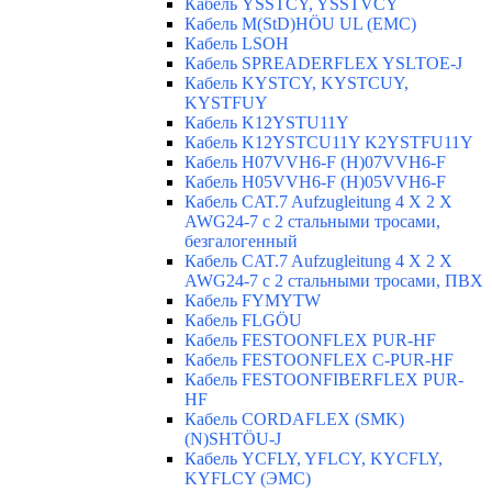
Кабель YSSTCY, YSSTVCY
Кабель M(StD)HÖU UL (EMС)
Кабель LSOH
Кабель SPREADERFLEX YSLTOE-J
Кабель KYSTCY, KYSTCUY,
KYSTFUY
Кабель K12YSTU11Y
Кабель K12YSTCU11Y K2YSTFU11Y
Кабель H07VVH6-F (H)07VVH6-F
Кабель H05VVH6-F (H)05VVH6-F
Кабель CAT.7 Aufzugleitung 4 X 2 X
AWG24-7 c 2 стальными тросами,
безгалогенный
Кабель CAT.7 Aufzugleitung 4 X 2 X
AWG24-7 c 2 стальными тросами, ПВХ
Кабель FYMYTW
Кабель FLGÖU
Кабель FESTOONFLEX PUR-HF
Кабель FESTOONFLEX C-PUR-HF
Кабель FESTOONFIBERFLEX PUR-
HF
Кабель CORDAFLEX (SMK)
(N)SHTÖU-J
Кабель YCFLY, YFLCY, KYCFLY,
KYFLCY (ЭМС)