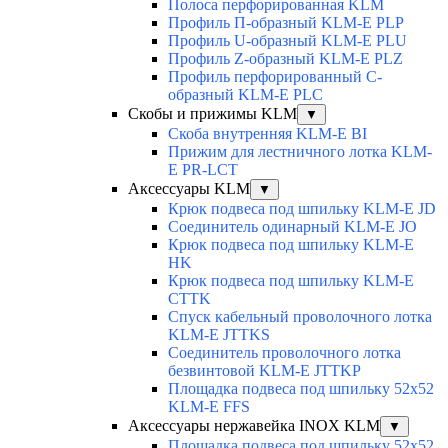
Полоса перфорированная KLM
Профиль П-образный KLM-E PLP
Профиль U-образный KLM-E PLU
Профиль Z-образный KLM-E PLZ
Профиль перфорированный C-
образный KLM-E PLC
Скобы и прижимы KLM
▼
Скоба внутренняя KLM-E BI
Прижим для лестничного лотка KLM-
E PR-LCT
Аксессуары KLM
▼
Крюк подвеса под шпильку KLM-E JD
Соединитель одинарный KLM-E JO
Крюк подвеса под шпильку KLM-E
HK
Крюк подвеса под шпильку KLM-E
CTTK
Спуск кабельный проволочного лотка
KLM-E JTTKS
Соединитель проволочного лотка
безвинтовой KLM-E JTTKP
Площадка подвеса под шпильку 52x52
KLM-E FFS
Аксессуары нержавейка INOX KLM
▼
Площадка подвеса под шпильку 52x52