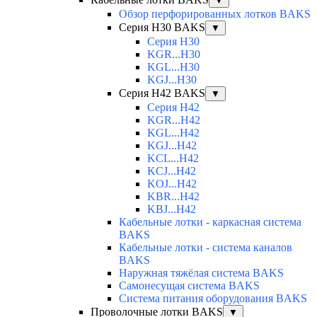
▼
Обзор перфорированных лотков BAKS
Серия H30 BAKS
▼
Серия H30
KGR...H30
KGL...H30
KGJ...H30
Серия H42 BAKS
▼
Серия H42
KGR...H42
KGL...H42
KGJ...H42
KCL...H42
KCJ...H42
KOJ...H42
KBR...H42
KBJ...H42
Кабельные лотки - каркасная система
BAKS
Кабельные лотки - система каналов
BAKS
Наружная тяжёлая система BAKS
Самонесущая система BAKS
Система питания оборудования BAKS
Проволочные лотки BAKS
▼