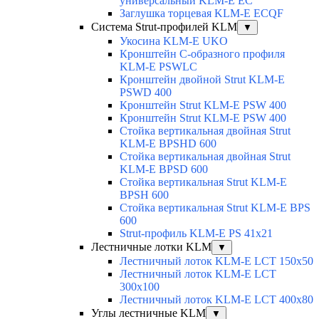
универсальный KLM-E EC
Заглушка торцевая KLM-E ECQF
Система Strut-профилей KLM
▼
Укосина KLM-E UKO
Кронштейн С-образного профиля
KLM-E PSWLC
Кронштейн двойной Strut KLM-E
PSWD 400
Кронштейн Strut KLM-E PSW 400
Кронштейн Strut KLM-E PSW 400
Стойка вертикальная двойная Strut
KLM-E BPSHD 600
Стойка вертикальная двойная Strut
KLM-E BPSD 600
Стойка вертикальная Strut KLM-E
BPSH 600
Стойка вертикальная Strut KLM-E BPS
600
Strut-профиль KLM-E PS 41x21
Лестничные лотки KLM
▼
Лестничный лоток KLM-E LCT 150x50
Лестничный лоток KLM-E LCT
300x100
Лестничный лоток KLM-E LCT 400x80
Углы лестничные KLM
▼