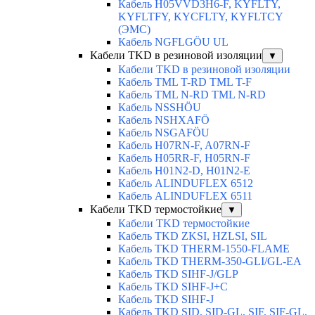
Кабель H05VVD3H6-F, KYFLTY,
KYFLTFY, KYCFLTY, KYFLTCY
(ЭMС)
Кабель NGFLGÖU UL
Кабели TKD в резиновой изоляции
▼
Кабели TKD в резиновой изоляции
Кабель TML T-RD TML T-F
Кабель TML N-RD TML N-RD
Кабель NSSHÖU
Кабель NSHXAFÖ
Кабель NSGAFÖU
Кабель H07RN-F, A07RN-F
Кабель H05RR-F, H05RN-F
Кабель H01N2-D, H01N2-E
Кабель ALINDUFLEX 6512
Кабель ALINDUFLEX 6511
Кабели TKD термостойкие
▼
Кабели TKD термостойкие
Кабель TKD ZKSI, HZLSI, SIL
Кабель TKD THERM-1550-FLAME
Кабель TKD THERM-350-GLI/GL-EA
Кабель TKD SIHF-J/GLP
Кабель TKD SIHF-J+C
Кабель TKD SIHF-J
Кабель TKD SID, SID-GL, SIF, SIF-GL,