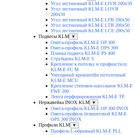
Угол лестничный KLM-E LIVB 200x50
Угол лестничный KLM-E LOVB
200x50
Угол лестничный KLM-E LFB 200x50
Угол лестничный KLM-E LTB 200x50
Угол лестничный KLM-E LCE 200x50
Подвесы KLM
▼
Омега-профиль KLM-E OP 300
Омега-профиль KLM-E OPS 300
Планка подвеса KLM-E PS 400
Струбцина KLM-E S
Крепление к потолку и профнастилу
KLM-E FC M
Унитарный кронштейн потолочный
KLM-E MCU
Крепление стеновое-напольное KLM-E
FWF 200
Лента перфорированная KLM-E TP
Нержавейка INOX KLM
▼
Омега-профиль KLM-E OP 300 INOX
Омега-профиль безвинтовой KLM-E
OPS 300 INOX
Профили KLM
▼
Профиль L-образный KLM-E PLL