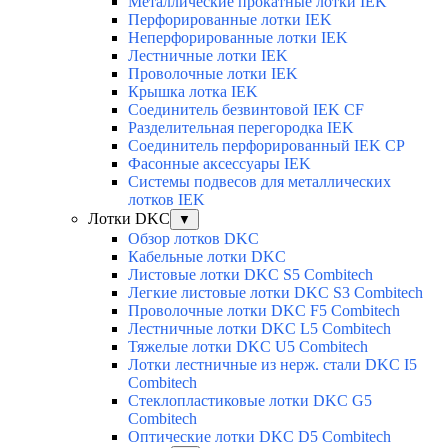
Металлические прокатные лотки IEK
Перфорированные лотки IEK
Неперфорированные лотки IEK
Лестничные лотки IEK
Проволочные лотки IEK
Крышка лотка IEK
Соединитель безвинтовой IEK CF
Разделительная перегородка IEK
Соединитель перфорированный IEK CP
Фасонные аксессуары IEK
Системы подвесов для металлических
лотков IEK
Лотки DKC
▼
Обзор лотков DKC
Кабельные лотки DKC
Листовые лотки DKC S5 Combitech
Легкие листовые лотки DKC S3 Combitech
Проволочные лотки DKC F5 Combitech
Лестничные лотки DKC L5 Combitech
Тяжелые лотки DKC U5 Combitech
Лотки лестничные из нерж. стали DKC I5
Combitech
Стеклопластиковые лотки DKC G5
Combitech
Оптические лотки DKC D5 Combitech