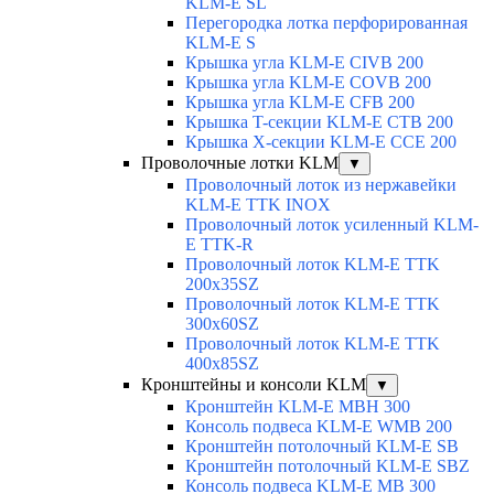
KLM-E SL
Перегородка лотка перфорированная
KLM-E S
Крышка угла KLM-E CIVB 200
Крышка угла KLM-E COVB 200
Крышка угла KLM-E CFB 200
Крышка T-секции KLM-E CTB 200
Крышка X-секции KLM-E CCE 200
Проволочные лотки KLM
▼
Проволочный лоток из нержавейки
KLM-E TTK INOX
Проволочный лоток усиленный KLM-
E TTK-R
Проволочный лоток KLM-E TTK
200x35SZ
Проволочный лоток KLM-E TTK
300x60SZ
Проволочный лоток KLM-E TTK
400x85SZ
Кронштейны и консоли KLM
▼
Кронштейн KLM-E MBH 300
Консоль подвеса KLM-E WMB 200
Кронштейн потолочный KLM-E SB
Кронштейн потолочный KLM-E SBZ
Консоль подвеса KLM-E MB 300