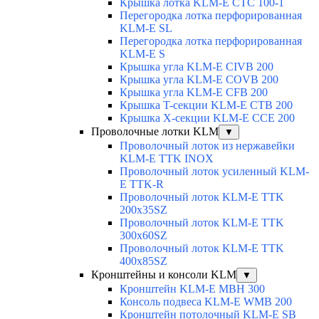
Крышка лотка KLM-E CTC 100-1
Перегородка лотка перфорированная
KLM-E SL
Перегородка лотка перфорированная
KLM-E S
Крышка угла KLM-E CIVB 200
Крышка угла KLM-E COVB 200
Крышка угла KLM-E CFB 200
Крышка T-секции KLM-E CTB 200
Крышка X-секции KLM-E CCE 200
Проволочные лотки KLM
▼
Проволочный лоток из нержавейки
KLM-E TTK INOX
Проволочный лоток усиленный KLM-
E TTK-R
Проволочный лоток KLM-E TTK
200x35SZ
Проволочный лоток KLM-E TTK
300x60SZ
Проволочный лоток KLM-E TTK
400x85SZ
Кронштейны и консоли KLM
▼
Кронштейн KLM-E MBH 300
Консоль подвеса KLM-E WMB 200
Кронштейн потолочный KLM-E SB