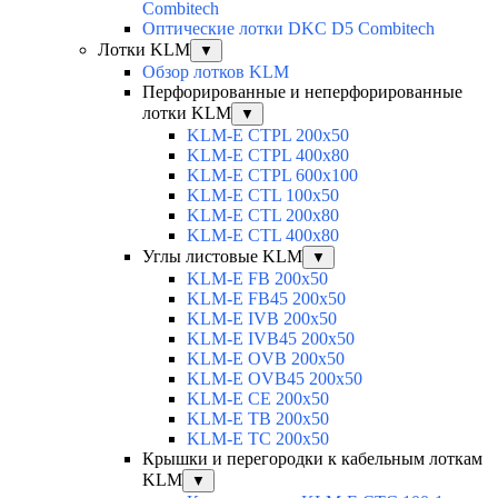
Combitech
Оптические лотки DKC D5 Combitech
Лотки KLM
▼
Обзор лотков KLM
Перфорированные и неперфорированные
лотки KLM
▼
KLM-E CTPL 200x50
KLM-E CTPL 400x80
KLM-E CTPL 600x100
KLM-E CTL 100x50
KLM-E CTL 200x80
KLM-E CTL 400x80
Углы листовые KLM
▼
KLM-E FB 200x50
KLM-E FB45 200x50
KLM-E IVB 200x50
KLM-E IVB45 200x50
KLM-E OVB 200x50
KLM-E OVB45 200x50
KLM-E CE 200x50
KLM-E TB 200x50
KLM-E TC 200x50
Крышки и перегородки к кабельным лоткам
KLM
▼