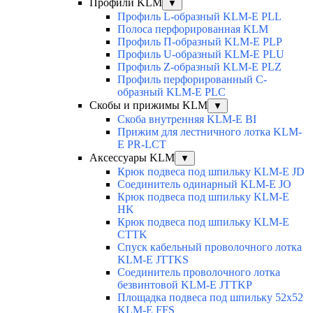
Профили KLM
▼
Профиль L-образный KLM-E PLL
Полоса перфорированная KLM
Профиль П-образный KLM-E PLP
Профиль U-образный KLM-E PLU
Профиль Z-образный KLM-E PLZ
Профиль перфорированный C-
образный KLM-E PLC
Скобы и прижимы KLM
▼
Скоба внутренняя KLM-E BI
Прижим для лестничного лотка KLM-
E PR-LCT
Аксессуары KLM
▼
Крюк подвеса под шпильку KLM-E JD
Соединитель одинарный KLM-E JO
Крюк подвеса под шпильку KLM-E
HK
Крюк подвеса под шпильку KLM-E
CTTK
Спуск кабельный проволочного лотка
KLM-E JTTKS
Соединитель проволочного лотка
безвинтовой KLM-E JTTKP
Площадка подвеса под шпильку 52x52
KLM-E FFS