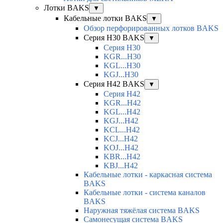
Лотки BAKS
▼
Кабельные лотки BAKS
▼
Обзор перфорированных лотков BAKS
Серия H30 BAKS
▼
Серия H30
KGR...H30
KGL...H30
KGJ...H30
Серия H42 BAKS
▼
Серия H42
KGR...H42
KGL...H42
KGJ...H42
KCL...H42
KCJ...H42
KOJ...H42
KBR...H42
KBJ...H42
Кабельные лотки - каркасная система
BAKS
Кабельные лотки - система каналов
BAKS
Наружная тяжёлая система BAKS
Самонесущая система BAKS