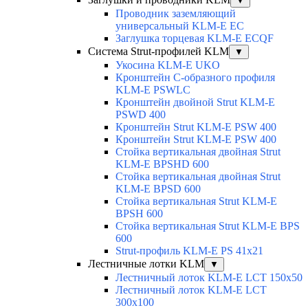
▼
Проводник заземляющий
универсальный KLM-E EC
Заглушка торцевая KLM-E ECQF
Система Strut-профилей KLM
▼
Укосина KLM-E UKO
Кронштейн С-образного профиля
KLM-E PSWLC
Кронштейн двойной Strut KLM-E
PSWD 400
Кронштейн Strut KLM-E PSW 400
Кронштейн Strut KLM-E PSW 400
Стойка вертикальная двойная Strut
KLM-E BPSHD 600
Стойка вертикальная двойная Strut
KLM-E BPSD 600
Стойка вертикальная Strut KLM-E
BPSH 600
Стойка вертикальная Strut KLM-E BPS
600
Strut-профиль KLM-E PS 41x21
Лестничные лотки KLM
▼
Лестничный лоток KLM-E LCT 150x50
Лестничный лоток KLM-E LCT
300x100