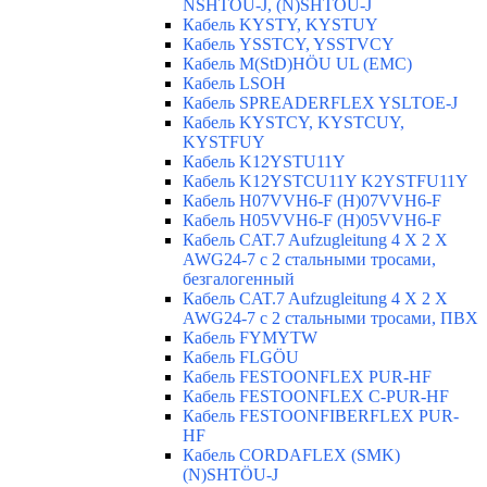
NSHTÖU-J, (N)SHTÖU-J
Кабель KYSTY, KYSTUY
Кабель YSSTCY, YSSTVCY
Кабель M(StD)HÖU UL (EMС)
Кабель LSOH
Кабель SPREADERFLEX YSLTOE-J
Кабель KYSTCY, KYSTCUY,
KYSTFUY
Кабель K12YSTU11Y
Кабель K12YSTCU11Y K2YSTFU11Y
Кабель H07VVH6-F (H)07VVH6-F
Кабель H05VVH6-F (H)05VVH6-F
Кабель CAT.7 Aufzugleitung 4 X 2 X
AWG24-7 c 2 стальными тросами,
безгалогенный
Кабель CAT.7 Aufzugleitung 4 X 2 X
AWG24-7 c 2 стальными тросами, ПВХ
Кабель FYMYTW
Кабель FLGÖU
Кабель FESTOONFLEX PUR-HF
Кабель FESTOONFLEX C-PUR-HF
Кабель FESTOONFIBERFLEX PUR-
HF
Кабель CORDAFLEX (SMK)
(N)SHTÖU-J