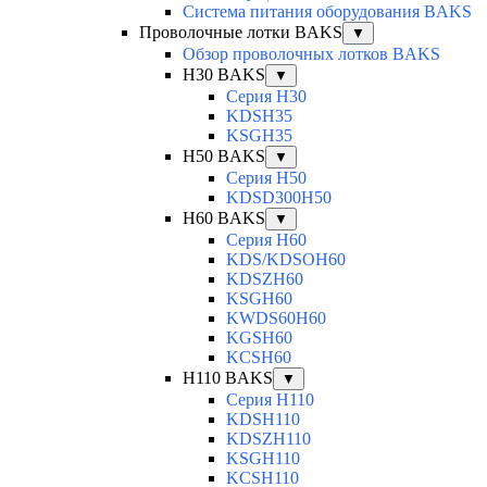
Система питания оборудования BAKS
Проволочные лотки BAKS
▼
Обзор проволочных лотков BAKS
H30 BAKS
▼
Серия H30
KDSH35
KSGH35
H50 BAKS
▼
Серия H50
KDSD300H50
H60 BAKS
▼
Серия H60
KDS/KDSOH60
KDSZH60
KSGH60
KWDS60H60
KGSH60
KCSH60
H110 BAKS
▼
Серия H110
KDSH110
KDSZH110
KSGH110
KCSH110