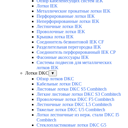
Обзор кабеленесущих систем IEK
Лотки IEK
Металлические прокатные лотки IEK
Перфорированные лотки IEK
Неперфорированные лотки IEK
Лестничные лотки IEK
Проволочные лотки IEK
Крышка лотка IEK
Соединитель безвинтовой IEK CF
Разделительная перегородка IEK
Соединитель перфорированный IEK CP
Фасонные аксессуары IEK
Системы подвесов для металлических
лотков IEK
Лотки DKC
▼
Обзор лотков DKC
Кабельные лотки DKC
Листовые лотки DKC S5 Combitech
Легкие листовые лотки DKC S3 Combitech
Проволочные лотки DKC F5 Combitech
Лестничные лотки DKC L5 Combitech
Тяжелые лотки DKC U5 Combitech
Лотки лестничные из нерж. стали DKC I5
Combitech
Стеклопластиковые лотки DKC G5