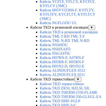
Кабель YCFLY, YFLCY, KYCFLY,
KYFLCY (ЭМС)
Кабель H05VVD3H6-F, KYFLTY,
KYFLTFY, KYCFLTY, KYFLTCY
(ЭMС)
Кабель NGFLGÖU UL
Кабели TKD в резиновой изоляции
▼
Кабели TKD в резиновой изоляции
Кабель TML T-RD TML T-F
Кабель TML N-RD TML N-RD
Кабель NSSHÖU
Кабель NSHXAFÖ
Кабель NSGAFÖU
Кабель H07RN-F, A07RN-F
Кабель H05RR-F, H05RN-F
Кабель H01N2-D, H01N2-E
Кабель ALINDUFLEX 6512
Кабель ALINDUFLEX 6511
Кабели TKD термостойкие
▼
Кабели TKD термостойкие
Кабель TKD ZKSI, HZLSI, SIL
Кабель TKD THERM-1550-FLAME
Кабель TKD THERM-350-GLI/GL-EA
Кабель TKD SIHF-J/GLP
Кабель TKD SIHF-J+C