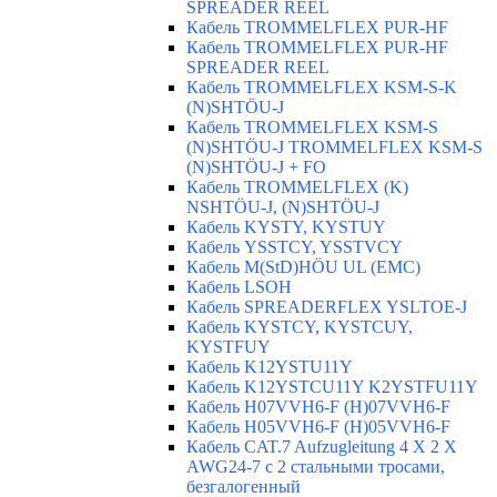
SPREADER REEL
Кабель TROMMELFLEX PUR-HF
Кабель TROMMELFLEX PUR-HF
SPREADER REEL
Кабель TROMMELFLEX KSM-S-K
(N)SHTÖU-J
Кабель TROMMELFLEX KSM-S
(N)SHTÖU-J TROMMELFLEX KSM-S
(N)SHTÖU-J + FO
Кабель TROMMELFLEX (K)
NSHTÖU-J, (N)SHTÖU-J
Кабель KYSTY, KYSTUY
Кабель YSSTCY, YSSTVCY
Кабель M(StD)HÖU UL (EMС)
Кабель LSOH
Кабель SPREADERFLEX YSLTOE-J
Кабель KYSTCY, KYSTCUY,
KYSTFUY
Кабель K12YSTU11Y
Кабель K12YSTCU11Y K2YSTFU11Y
Кабель H07VVH6-F (H)07VVH6-F
Кабель H05VVH6-F (H)05VVH6-F
Кабель CAT.7 Aufzugleitung 4 X 2 X
AWG24-7 c 2 стальными тросами,
безгалогенный