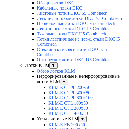
Обзор лотков DKC
Кабельные лотки DKC
Листовые лотки DKC S5 Combitech
Легкие листовые лотки DKC S3 Combitech
Проволочные лотки DKC F5 Combitech
Лестничные лотки DKC L5 Combitech
Тяжелые лотки DKC U5 Combitech
Лотки лестничные из нерж. стали DKC I5
Combitech
Стеклопластиковые лотки DKC G5
Combitech
Оптические лотки DKC D5 Combitech
Лотки KLM
▼
Обзор лотков KLM
Перфорированные и неперфорированные
лотки KLM
▼
KLM-E CTPL 200x50
KLM-E CTPL 400x80
KLM-E CTPL 600x100
KLM-E CTL 100x50
KLM-E CTL 200x80
KLM-E CTL 400x80
Углы листовые KLM
▼
KLM-E FB 200x50