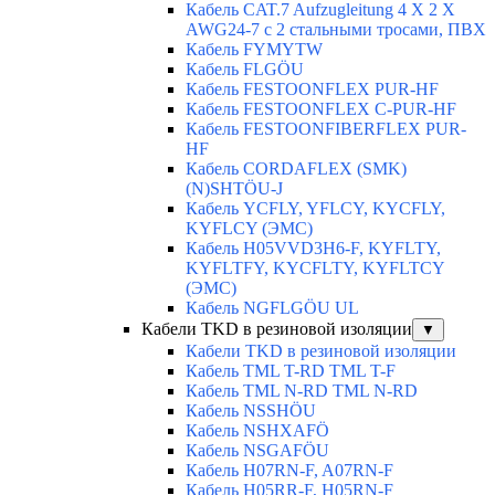
Кабель CAT.7 Aufzugleitung 4 X 2 X
AWG24-7 c 2 стальными тросами, ПВХ
Кабель FYMYTW
Кабель FLGÖU
Кабель FESTOONFLEX PUR-HF
Кабель FESTOONFLEX C-PUR-HF
Кабель FESTOONFIBERFLEX PUR-
HF
Кабель CORDAFLEX (SMK)
(N)SHTÖU-J
Кабель YCFLY, YFLCY, KYCFLY,
KYFLCY (ЭМС)
Кабель H05VVD3H6-F, KYFLTY,
KYFLTFY, KYCFLTY, KYFLTCY
(ЭMС)
Кабель NGFLGÖU UL
Кабели TKD в резиновой изоляции
▼
Кабели TKD в резиновой изоляции
Кабель TML T-RD TML T-F
Кабель TML N-RD TML N-RD
Кабель NSSHÖU
Кабель NSHXAFÖ
Кабель NSGAFÖU
Кабель H07RN-F, A07RN-F
Кабель H05RR-F, H05RN-F