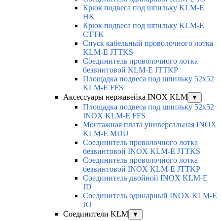
Крюк подвеса под шпильку KLM-E
HK
Крюк подвеса под шпильку KLM-E
CTTK
Спуск кабельный проволочного лотка
KLM-E JTTKS
Соединитель проволочного лотка
безвинтовой KLM-E JTTKP
Площадка подвеса под шпильку 52x52
KLM-E FFS
Аксессуары нержавейка INOX KLM
▼
Площадка подвеса под шпильку 52x52
INOX KLM-E FFS
Монтажная плата универсальная INOX
KLM-E MDU
Соединитель проволочного лотка
безвинтовой INOX KLM-E JTTKS
Соединитель проволочного лотка
безвинтовой INOX KLM-E JTTKP
Соединитель двойной INOX KLM-E
JD
Соединитель одинарный INOX KLM-E
JO
Соединители KLM
▼