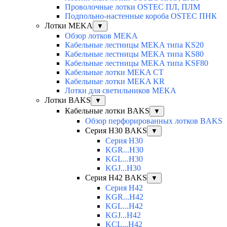
Проволочные лотки OSTEC ПЛ, ПЛМ
Подпольно-настенные короба OSTEC ПНК
Лотки MEKA
▼
Обзор лотков MEKA
Кабельные лестницы MEKA типа KS20
Кабельные лестницы MEKA типа KS80
Кабельные лестницы MEKA типа KSF80
Кабельные лотки MEKA CT
Кабельные лотки MEKA KR
Лотки для светильников MEKA
Лотки BAKS
▼
Кабельные лотки BAKS
▼
Обзор перфорированных лотков BAKS
Серия H30 BAKS
▼
Серия H30
KGR...H30
KGL...H30
KGJ...H30
Серия H42 BAKS
▼
Серия H42
KGR...H42
KGL...H42
KGJ...H42
KCL...H42