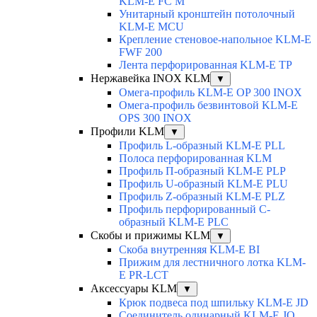
KLM-E FC M
Унитарный кронштейн потолочный
KLM-E MCU
Крепление стеновое-напольное KLM-E
FWF 200
Лента перфорированная KLM-E TP
Нержавейка INOX KLM
▼
Омега-профиль KLM-E OP 300 INOX
Омега-профиль безвинтовой KLM-E
OPS 300 INOX
Профили KLM
▼
Профиль L-образный KLM-E PLL
Полоса перфорированная KLM
Профиль П-образный KLM-E PLP
Профиль U-образный KLM-E PLU
Профиль Z-образный KLM-E PLZ
Профиль перфорированный C-
образный KLM-E PLC
Скобы и прижимы KLM
▼
Скоба внутренняя KLM-E BI
Прижим для лестничного лотка KLM-
E PR-LCT
Аксессуары KLM
▼
Крюк подвеса под шпильку KLM-E JD
Соединитель одинарный KLM-E JO